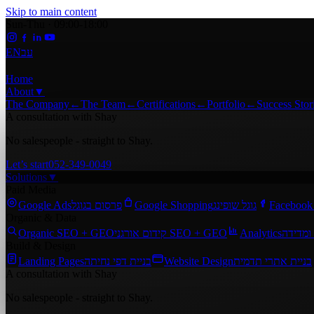
Skip to main content
Sun-Thu · 09:00-18:00
EN
עב
Home
About
▼
The Company
←
The Team
←
Certifications
←
Portfolio
←
Success Stor
A consultation with Shay
No salespeople - straight to Shay.
Let’s start
052-349-0049
Solutions
▼
Paid Media
Google Ads
פרסום בגוגל
Google Shopping
גוגל שופינג
Facebook
Organic & Data
Organic SEO + GEO
קידום אורגני SEO + GEO
Analytics
ומדידה
Build & Design
Landing Pages
בניית דפי נחיתה
Website Design
בניית אתרי תדמית
A consultation with Shay
No salespeople - straight to Shay.