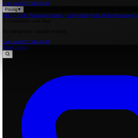
Let’s start
052-349-0049
Pricing
▼
SEO + GEO Packages
Organic + AI visibility
Paid Media Packages
Go
A consultation with Shay
No salespeople - straight to Shay.
Let’s start
052-349-0049
Blog
Contact