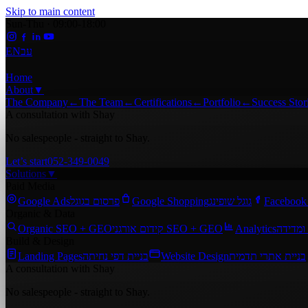
Skip to main content
Sun-Thu · 09:00-18:00
EN
עב
Home
About
▼
The Company
←
The Team
←
Certifications
←
Portfolio
←
Success Stor
A consultation with Shay
No salespeople - straight to Shay.
Let’s start
052-349-0049
Solutions
▼
Paid Media
Google Ads
פרסום בגוגל
Google Shopping
גוגל שופינג
Facebook
Organic & Data
Organic SEO + GEO
קידום אורגני SEO + GEO
Analytics
ומדידה
Build & Design
Landing Pages
בניית דפי נחיתה
Website Design
בניית אתרי תדמית
A consultation with Shay
No salespeople - straight to Shay.