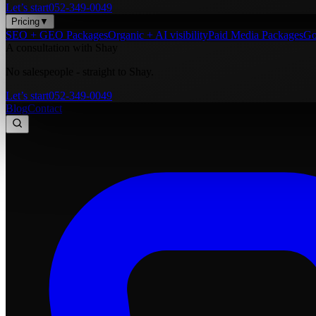
Let’s start
052-349-0049
Pricing
▼
SEO + GEO Packages
Organic + AI visibility
Paid Media Packages
Go
A consultation with Shay
No salespeople - straight to Shay.
Let’s start
052-349-0049
Blog
Contact