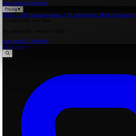
Let’s start
052-349-0049
Pricing
▼
SEO + GEO Packages
Organic + AI visibility
Paid Media Packages
Go
A consultation with Shay
No salespeople - straight to Shay.
Let’s start
052-349-0049
Blog
Contact