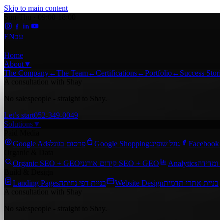
Skip to main content
Sun-Thu · 09:00-18:00
EN
עב
Home
About
▼
The Company
←
The Team
←
Certifications
←
Portfolio
←
Success Stor
A consultation with Shay
No salespeople - straight to Shay.
Let’s start
052-349-0049
Solutions
▼
Paid Media
Google Ads
פרסום בגוגל
Google Shopping
גוגל שופינג
Facebook
Organic & Data
Organic SEO + GEO
קידום אורגני SEO + GEO
Analytics
ומדידה
Build & Design
Landing Pages
בניית דפי נחיתה
Website Design
בניית אתרי תדמית
A consultation with Shay
No salespeople - straight to Shay.