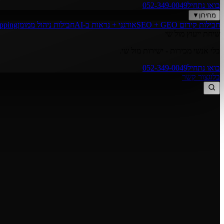
בואו נתחיל
052-349-0049
מחירון
▼
חבילות קידום SEO + GEO
אורגני + נראות ב-AI
חבילות ניהול ממומן
opping
שיחת ייעוץ מול שי
בלי אנשי מכירות - ישירות מול שי.
בואו נתחיל
052-349-0049
בלוג
צור קשר