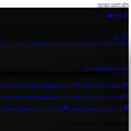
דלגו לתוכן המרכזי
א׳-ה׳ · 09:00-18:00
בית
אודות
▼
החברה
←
הצוות
←
הסמכות
←
תיק עבודות
←
סיפורי הצלחה
←
במדיה
←
דרוש
שיחת ייעוץ מול שי
בלי אנשי מכירות - ישירות מול שי.
בואו נתחיל
052-349-0049
פתרונות
▼
פרסום ממומן
פרסום בגוגל
Google Ads
גוגל שופינג
Google Shopping
פרסום בפיי
אורגני ומדידה
קידום אורגני SEO + GEO
Organic SEO + GEO
אנליטיקס ומדידה
s
בנייה ועיצוב
בניית דפי נחיתה
Landing Pages
בניית אתרי תדמית
Website Design
שיחת ייעוץ מול שי
בלי אנשי מכירות - ישירות מול שי.