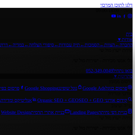
דלגו לתוכן המרכזי
א׳-ה׳ · 09:00-18:00
בית
אודות
▼
החברה
←
הצוות
←
הסמכות
←
תיק עבודות
←
סיפורי הצלחה
←
במדיה
←
דרוש
שיחת ייעוץ מול שי
בלי אנשי מכירות - ישירות מול שי.
בואו נתחיל
052-349-0049
פתרונות
▼
פרסום ממומן
פרסום בגוגל
Google Ads
גוגל שופינג
Google Shopping
פרסום בפיי
אורגני ומדידה
קידום אורגני SEO + GEO
Organic SEO + GEO
אנליטיקס ומדידה
s
בנייה ועיצוב
בניית דפי נחיתה
Landing Pages
בניית אתרי תדמית
Website Design
שיחת ייעוץ מול שי
בלי אנשי מכירות - ישירות מול שי.