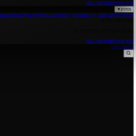
בואו נתחיל
052-349-0049
מחירון
▼
חבילות קידום SEO + GEO
אורגני + נראות ב-AI
חבילות ניהול ממומן
opping
שיחת ייעוץ מול שי
בלי אנשי מכירות - ישירות מול שי.
בואו נתחיל
052-349-0049
בלוג
צור קשר