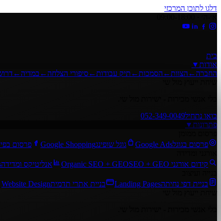
דלגו לתוכן המרכזי
א׳-ה׳ · 09:00-18:00
בית
אודות
▼
החברה
←
הצוות
←
הסמכות
←
תיק עבודות
←
סיפורי הצלחה
←
במדיה
←
דרוש
שיחת ייעוץ מול שי
בלי אנשי מכירות - ישירות מול שי.
בואו נתחיל
052-349-0049
פתרונות
▼
פרסום ממומן
פרסום בגוגל
Google Ads
גוגל שופינג
Google Shopping
פרסום בפיי
אורגני ומדידה
קידום אורגני SEO + GEO
Organic SEO + GEO
אנליטיקס ומדידה
s
בנייה ועיצוב
בניית דפי נחיתה
Landing Pages
בניית אתרי תדמית
Website Design
שיחת ייעוץ מול שי
בלי אנשי מכירות - ישירות מול שי.