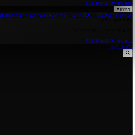
בואו נתחיל
052-349-0049
מחירון
▼
חבילות קידום SEO + GEO
אורגני + נראות ב-AI
חבילות ניהול ממומן
opping
שיחת ייעוץ מול שי
בלי אנשי מכירות - ישירות מול שי.
בואו נתחיל
052-349-0049
בלוג
צור קשר