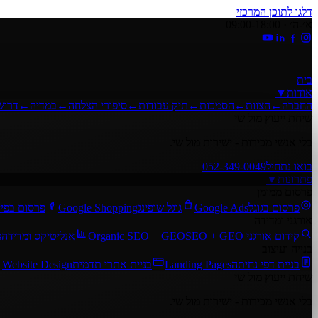
דלגו לתוכן המרכזי
א׳-ה׳ · 09:00-18:00
בית
אודות
▼
החברה
←
הצוות
←
הסמכות
←
תיק עבודות
←
סיפורי הצלחה
←
במדיה
←
דרוש
שיחת ייעוץ מול שי
בלי אנשי מכירות - ישירות מול שי.
בואו נתחיל
052-349-0049
פתרונות
▼
פרסום ממומן
פרסום בגוגל
Google Ads
גוגל שופינג
Google Shopping
פרסום בפיי
אורגני ומדידה
קידום אורגני SEO + GEO
Organic SEO + GEO
אנליטיקס ומדידה
s
בנייה ועיצוב
בניית דפי נחיתה
Landing Pages
בניית אתרי תדמית
Website Design
שיחת ייעוץ מול שי
בלי אנשי מכירות - ישירות מול שי.