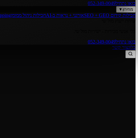
בואו נתחיל
052-349-0049
מחירון
▼
חבילות קידום SEO + GEO
אורגני + נראות ב-AI
חבילות ניהול ממומן
opping
שיחת ייעוץ מול שי
בלי אנשי מכירות - ישירות מול שי.
בואו נתחיל
052-349-0049
בלוג
צור קשר